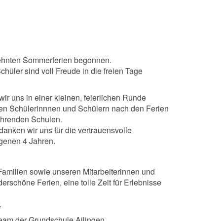
rsehnten Sommerferien begonnen.
hüler sind voll Freude in die freien Tage
r uns in einer kleinen, feierlichen Runde
en Schülerinnnen und Schülern nach den Ferien
führenden Schulen.
danken wir uns für die vertrauensvolle
genen 4 Jahren.
 Familien sowie unseren Mitarbeiterinnen und
rschöne Ferien, eine tolle Zeit für Erlebnisse
.
eam der Grundschule Ailingen