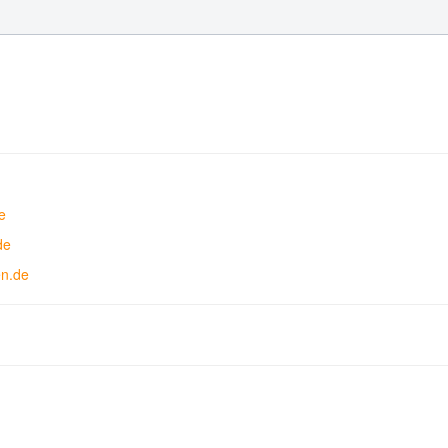
e
de
en.de